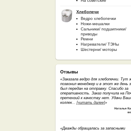
На советские
Хлебопечи
Ведро хлебопечки
Ножи-мешалки
Сальники/ подшипники/
приводы
Ремни
Нагреватели/ ТЭНы
Шестерни/ моторы
Отзывы
«Заказала ведро для хлебопечки. Тут 
позвонил менеджер и в этот же день з
был передан на отправку. Спасибо за
оперативность. Заказ получила на По
претензий к качеству нет. Удачи Ва
коллек
...
[читать далее]
»
Наталья К
во
«Дважды обращалась за запасными