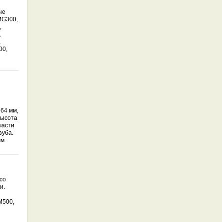
ые
MG300,
,
,
,
00,
64 мм,
Высота
части
зуба.
м.
со
и.
M500,