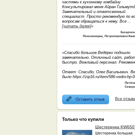
частями к кухонному комбайну.
Консультировал меня Айран Гильмутд
Замечательный и ответсвенный
специалист. Просто рекомендую по в
вопросам обращаться к нему. Все
...
[читать далее]
»
Захарчен
Пенсионерка, Петропавловск-Кам
«Спасибо большое.Ведёрко подошло
замечательно. Отличный сайт, рабо
быстро. Вежливый персонал. Рекомен
Ответ: Спасибо, Олег Васильевич. В
было https://zip16.ru/item/586-vedro-hp-
Печён
Север
Все отзыв
Оставить отзыв
Только что купили
Шестеренка KW650
Шестеренка большая