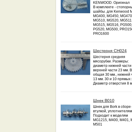
KENWOOD. Оригинал
В комплекте - стопорн
шайбы. для Kenwood 
MG400, MG450, MG470
MG510, MG520, MG511
MG515, MG516, PG500
PG520, MG500, PRO15
PRO1600
Шестерня CH024
Шестерня средняя
мясорубки. Размеры:
диаметр нижней части 
верхней части 23 мм. 
общая 30 мм., нижней 
13 мм. 30 и 10 прямых 
Диаметр отверстия 8 м
Шнек B010
Шнек для Bork в сборе 
втулкой, уплотнителям
Подходит к моделям
MG1215, M400, M401, 
M501