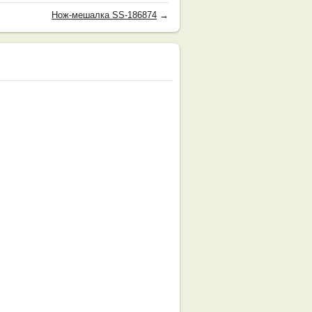
Нож-мешалка SS-186874
→