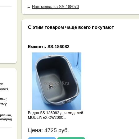
←
Нож-мешалка SS-188070
С этим товаром чаще всего покупают
Емкость SS-186082
же
аказ
чте,
шему
Ведро SS-186082 для моделей
арпенко
,
MOULINEX OW2000...
лгоград
Цена:
4725
руб.