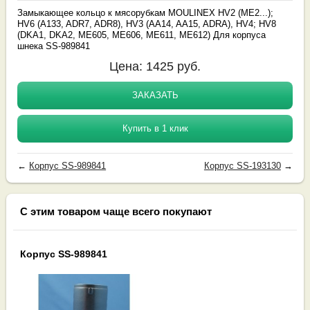
Замыкающее кольцо к мясорубкам MOULINEX HV2 (ME2...);
HV6 (A133, ADR7, ADR8), HV3 (AA14, AA15, ADRA), HV4; HV8
(DKA1, DKA2, ME605, ME606, ME611, ME612) Для корпуса
шнека SS-989841
Цена:
1425
руб.
ЗАКАЗАТЬ
Купить в 1 клик
←
Корпус SS-989841
Корпус SS-193130
→
С этим товаром чаще всего покупают
Корпус SS-989841