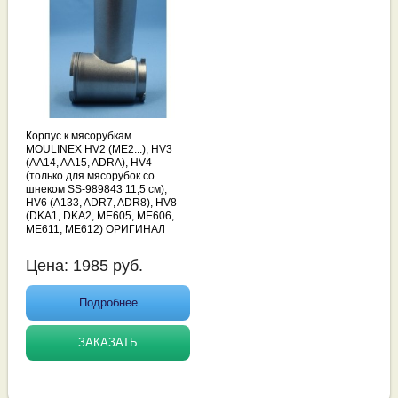
Корпус к мясорубкам
MOULINEX HV2 (ME2...); HV3
(AA14, AA15, ADRA), HV4
(только для мясорубок со
шнеком SS-989843 11,5 см),
HV6 (A133, ADR7, ADR8), HV8
(DKA1, DKA2, ME605, ME606,
ME611, ME612) ОРИГИНАЛ
Цена:
1985
руб.
Подробнее
ЗАКАЗАТЬ