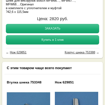
Шнек для мясорубок Bosch MFW66..., MFW67...,
MFW68....Оригинал
в комплекте с уплотнителем и муфтой
?42,6 x 115,5мм
Цена:
2820
руб.
ЗАКАЗАТЬ
Купить в 1 клик
←
Нож 629851
Корпус шнека 753388
→
С этим товаром чаще всего покупают
Втулка шнека 753348
Нож 629851