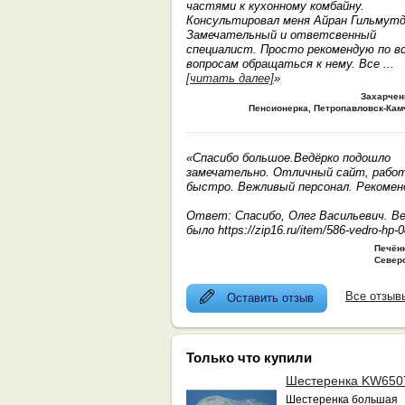
частями к кухонному комбайну.
Консультировал меня Айран Гильмутд
Замечательный и ответсвенный
специалист. Просто рекомендую по в
вопросам обращаться к нему. Все
...
[читать далее]
»
Захарчен
Пенсионерка, Петропавловск-Кам
«Спасибо большое.Ведёрко подошло
замечательно. Отличный сайт, рабо
быстро. Вежливый персонал. Рекомен
Ответ: Спасибо, Олег Васильевич. В
было https://zip16.ru/item/586-vedro-hp-
Печён
Север
Все отзыв
Оставить отзыв
Только что купили
Шестеренка KW650
Шестеренка большая