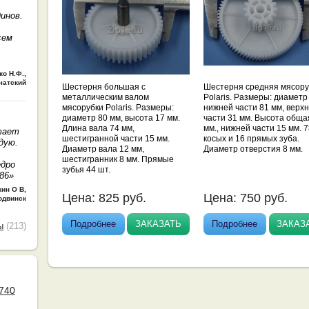
инов.
сем
ко Н.Ф.
,
чатский
Шестерня большая с
Шестерня средняя мясору
металлическим валом
Polaris. Размеры: диаметр
мясорубки Polaris. Размеры:
нижней части 81 мм, верх
диаметр 80 мм, высота 17 мм.
части 31 мм. Высота обща
Длина вала 74 мм,
мм., нижней части 15 мм. 
тает
шестигранной части 15 мм.
косых и 16 прямых зуба.
дую.
Диаметр вала 12 мм,
Диаметр отверстия 8 мм.
шестигранник 8 мм. Прямые
едро
зубья 44 шт.
086»
кин О В
,
Цена:
825
руб.
Цена:
750
руб.
одвинск
Подробнее
ЗАКАЗАТЬ
Подробнее
ЗАКАЗ
ы
(213)
740