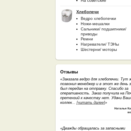
На советские
Хлебопечи
Ведро хлебопечки
Ножи-мешалки
Сальники/ подшипники/
приводы
Ремни
Нагреватели/ ТЭНы
Шестерни/ моторы
Отзывы
«Заказала ведро для хлебопечки. Тут 
позвонил менеджер и в этот же день з
был передан на отправку. Спасибо за
оперативность. Заказ получила на По
претензий к качеству нет. Удачи Ва
коллек
...
[читать далее]
»
Наталья К
во
«Дважды обращалась за запасными