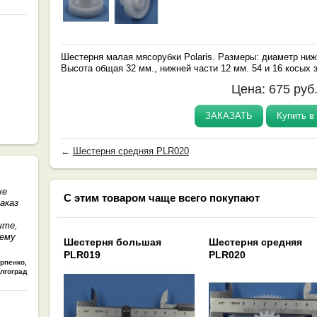
Шестерня малая мясорубки Polaris. Размеры: диаметр ниж
Высота общая 32 мм., нижней части 12 мм. 54 и 16 косых 
Цена:
675
руб
ЗАКАЗАТЬ
Купить в 
←
Шестерня средняя PLR020
же
С этим товаром чаще всего покупают
аказ
чте,
шему
Шестерня большая
Шестерня средняя
PLR019
PLR020
арпенко
,
лгоград