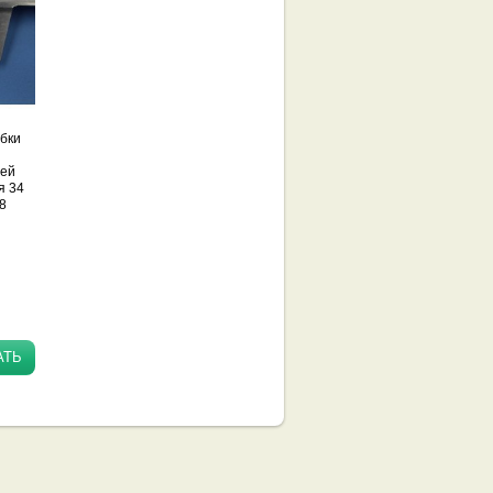
бки
ней
я 34
78
АТЬ