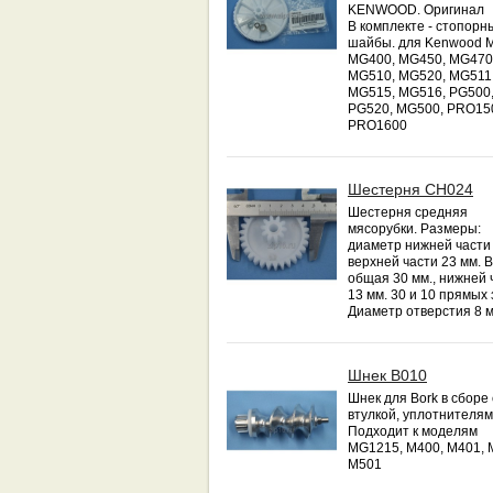
KENWOOD. Оригинал
В комплекте - стопорн
шайбы. для Kenwood 
MG400, MG450, MG470
MG510, MG520, MG511
MG515, MG516, PG500
PG520, MG500, PRO15
PRO1600
Шестерня CH024
Шестерня средняя
мясорубки. Размеры:
диаметр нижней части 
верхней части 23 мм. 
общая 30 мм., нижней 
13 мм. 30 и 10 прямых 
Диаметр отверстия 8 м
Шнек B010
Шнек для Bork в сборе 
втулкой, уплотнителям
Подходит к моделям
MG1215, M400, M401, 
M501