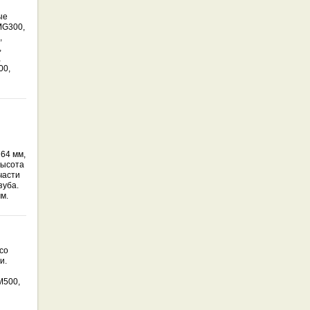
ые
MG300,
,
,
,
00,
64 мм,
Высота
части
зуба.
м.
со
и.
M500,