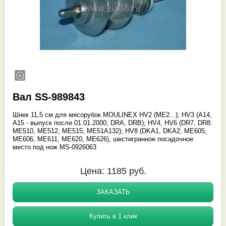
Вал SS-989843
Шнек 11,5 см для мясорубок MOULINEX HV2 (ME2...); HV3 (А14,
А15 - выпуск после 01.01.2000; DRA, DRB); HV4, HV6 (DR7, DR8.
ME510, ME512, ME515, ME51A132); HV8 (DKA1, DKA2, ME605,
ME606, ME611, ME620, ME626), шестигранное посадочное
место под нож MS-0926063
Цена:
1185
руб.
ЗАКАЗАТЬ
Купить в 1 клик