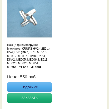
Нож (6 гр) к мясорубке
Мулинекс, KRUPS HV2 (ME2...),
HV4; HV6 (DR7, DR8, ME510,
ME512, ME515); HV8 (DKA1,
DKA2, ME605, ME606, ME611,
ME620, ME626, ME651...,
ME656...ME657...ME658)
Цена:
550
руб.
Подробнее
ЗАКАЗАТЬ