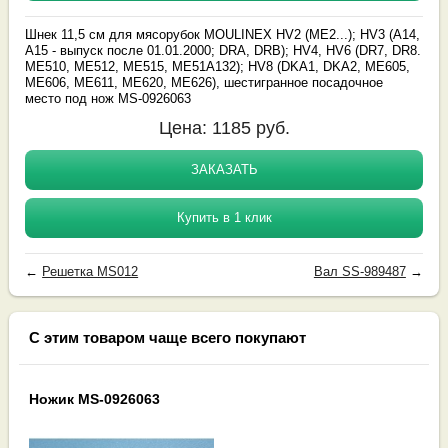
Шнек 11,5 см для мясорубок MOULINEX HV2 (ME2...); HV3 (А14,
А15 - выпуск после 01.01.2000; DRA, DRB); HV4, HV6 (DR7, DR8.
ME510, ME512, ME515, ME51A132); HV8 (DKA1, DKA2, ME605,
ME606, ME611, ME620, ME626), шестигранное посадочное
место под нож MS-0926063
Цена:
1185
руб.
ЗАКАЗАТЬ
Купить в 1 клик
←
Решетка MS012
Вал SS-989487
→
С этим товаром чаще всего покупают
Ножик MS-0926063