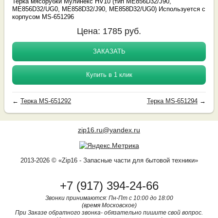
Терка мясорубки Мулинекс HV10 (тип ME856D32/J90,
ME856D32/UG0, ME858D32/J90, ME858D32/UG0) Используется с
корпусом MS-651296
Цена:
1785
руб.
ЗАКАЗАТЬ
Купить в 1 клик
←
Терка MS-651292
Терка MS-651294
→
zip16.ru@yandex.ru
2013-2026 © «Zip16 - Запасные части для бытовой техники»
+7 (917) 394-24-66
Звонки принимаются: Пн-Пт с 10:00 до 18:00
(время Московское)
При Заказе обратного звонка- обязательно пишите свой вопрос.