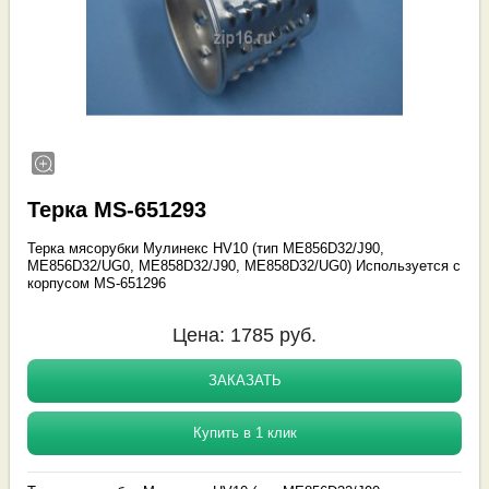
Терка MS-651293
Терка мясорубки Мулинекс HV10 (тип ME856D32/J90,
ME856D32/UG0, ME858D32/J90, ME858D32/UG0) Используется с
корпусом MS-651296
Цена:
1785
руб.
ЗАКАЗАТЬ
Купить в 1 клик