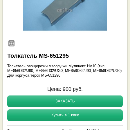
Толкатель MS-651295
Толкатель овощерезки мясорубки Мулинекс HV10 (тип
ME856D32/J90, ME856D32/UG0, ME858D32/J90, ME858D32/UG0)
Для корпуса терок MS-651296
Цена:
900
руб.
ЗАКАЗАТЬ
Купить в 1 клик