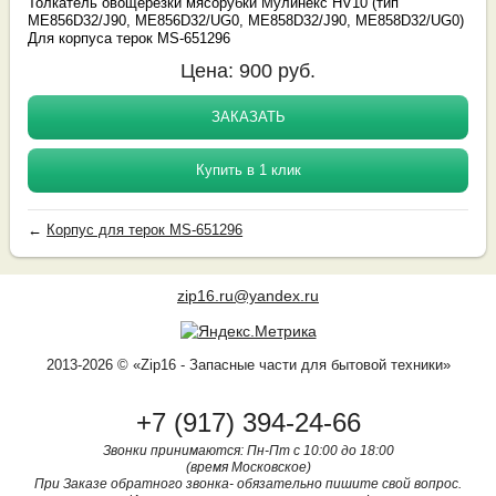
Толкатель овощерезки мясорубки Мулинекс HV10 (тип
ME856D32/J90, ME856D32/UG0, ME858D32/J90, ME858D32/UG0)
Для корпуса терок MS-651296
Цена:
900
руб.
ЗАКАЗАТЬ
Купить в 1 клик
←
Корпус для терок MS-651296
zip16.ru@yandex.ru
2013-2026 © «Zip16 - Запасные части для бытовой техники»
+7 (917) 394-24-66
Звонки принимаются: Пн-Пт с 10:00 до 18:00
(время Московское)
При Заказе обратного звонка- обязательно пишите свой вопрос.